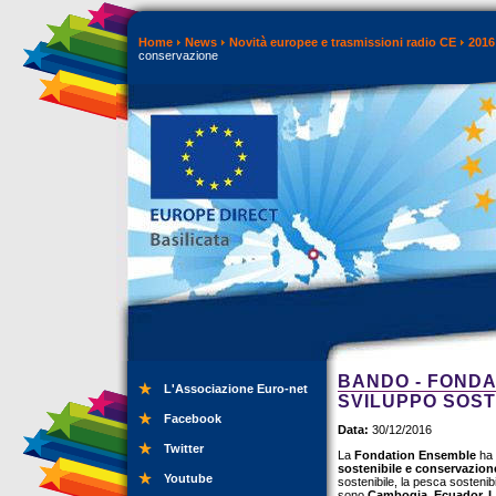
Home
News
Novità europee e trasmissioni radio CE
2016
conservazione
BANDO - FONDA
L'Associazione Euro-net
SVILUPPO SOST
Facebook
Data:
30/12/2016
Twitter
La
Fondation Ensemble
ha 
sostenibile e conservazion
Youtube
sostenibile, la pesca sostenibi
sono
Cambogia, Ecuador, L