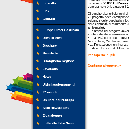
LinkedIn
massimo i
50.000 € all’anno
concept note è fissata per il
1
Link
Di seguito ulteriori elementi di
• Il progetto deve corrisponde
Contatti
esigenze delle popolazioni loca
delle comunità di riferimento (
ambientale).
Europe Direct Basilicata
• Le attività del progetto dev
sostenibile, di conservazione d
Dove ci trovi
• Le attività del progetto dev
Mozambico, Cambogia, Laos
• La Fondazione non finanzia p
Brochure
costiere dei paesi dell’Africa 
Newsletter
Per saperne di più
.
Buongiorno Regione
Continua a leggere...»
Lavoradio
News
Ultimi aggiornamenti
22 minuti
Un libro per l'Europa
Altre Newsletters
E-catalogues
Lotta alle Fake News