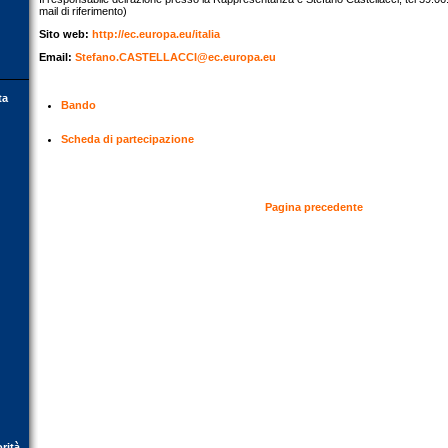
mail di riferimento)
Sito web:
http://ec.europa.eu/italia
Email:
Stefano.CASTELLACCI@ec.europa.eu
ta
Bando
Scheda di partecipazione
Pagina precedente
orità