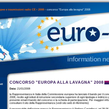
opee e trasmissioni radio CE
2008
concorso "Europa alla lavagna" 2008
CONCORSO "EUROPA ALLA LAVAGNA" 2008
net
Data:
21/01/2008
la Rappresentanza in Italia della Commissione europea ha lanciato il bando per il co
2008, rivolto agli istituti di istruzione secondaria superiore di ogni tipologia e indirizzo p
presente email il bando del concorso e la scheda di partecipazione. Per maggiori info
consultare il sito della Rappresentanza (vedi sito web di riferimento)
Il responsabile dell'azione presso la Rappresentanza è Stefano Castellacci, tel 39.06