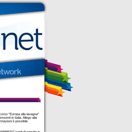
ncorso "Europa alla lavagna"
resenti in Italia. Allego alla
rmazioni è possibile
.69999207 (vedi di seguito e-