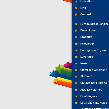
LinkedIn
Link
Contatti
Europe Direct Basilica
Dove ci trovi
Brochure
Newsletter
Buongiorno Regione
Lavoradio
News
Ultimi aggiornamenti
22 minuti
Un libro per l'Europa
Altre Newsletters
E-catalogues
Lotta alle Fake News
Politiche annuali e pri