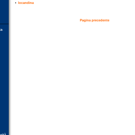
•
locandina
Pagina precedente
ta
orità