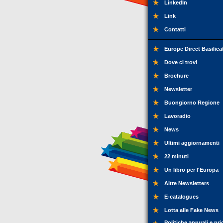
LinkedIn
Link
Contatti
Europe Direct Basilica
Dove ci trovi
Brochure
Newsletter
Buongiorno Regione
Lavoradio
News
Ultimi aggiornamenti
22 minuti
Un libro per l'Europa
Altre Newsletters
E-catalogues
Lotta alle Fake News
Politiche annuali e pri