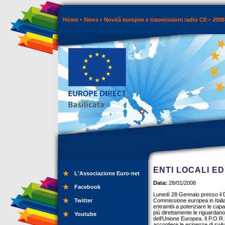
Home
News
Novità europee e trasmissioni radio CE
2008
ENTI LOCALI E
L'Associazione Euro-net
Data:
28/01/2008
Facebook
Lunedì 28 Gennaio presso il D
Twitter
Commissione europea in Itali
entrambi a potenziare le capaci
più direttamente le riguardan
Youtube
dell’Unione Europea. Il P.O.R.
accogliere le esigenze di svil