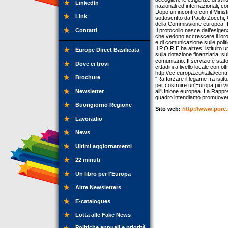
LinkedIn
nazionali ed internazionali, co
Dopo un incontro con il Ministr
Link
sottoscritto da Paolo Zocchi,
della Commissione europea -R
Contatti
Il protocollo nasce dall’esige
che vedono accrescere il loro
e di comunicazione sulle polit
Il P.O.R.E ha altresì istituito
Europe Direct Basilicata
sulla dotazione finanziaria, s
comunitario. Il servizio è stat
Dove ci trovi
cittadini a livello locale con ol
http://ec.europa.eu/italia/cent
Brochure
"Rafforzare il legame fra istit
per costruire un'Europa più vic
Newsletter
all'Unione europea. La Rappre
quadro intendiamo promuovere su
Buongiorno Regione
Sito web:
http://www.pore
Lavoradio
News
Ultimi aggiornamenti
22 minuti
Un libro per l'Europa
Altre Newsletters
E-catalogues
Lotta alle Fake News
Politiche annuali e priorità