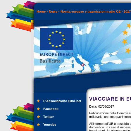
Home
News
Novità europee e trasmissioni radio CE
2017
VIAGGIARE IN E
L'Associazione Euro-net
Data:
02/08/2017
Facebook
Pubblicazione della Commissio
Twitter
millenaria, un ricco patrimonio
All’interno dell’UE è possibil
Youtube
domestico. In caso di necessi
buoni affari. Se vi spostate i