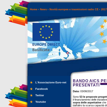
Home
News
Novità europee e trasmissioni radio CE
2017
BANDO AICS PER
L'Associazione Euro-net
PRESENTATI
Facebook
Data:
03/08/2017
Twitter
Sono
53 le proposte progettu
il finanziamento delle iniziati
Youtube
sopra delle aspettative
che m
dall’altro la scarsa capacità d