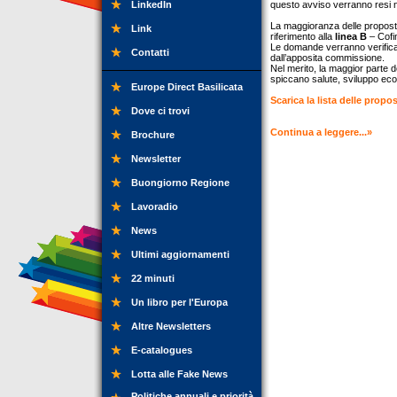
LinkedIn
questo avviso verranno resi n
La maggioranza delle proposte
Link
riferimento alla
linea B
– Cofi
Le domande verranno verificate
Contatti
dall’apposita commissione.
Nel merito, la maggior parte de
spiccano salute, sviluppo econ
Europe Direct Basilicata
Scarica la lista delle prop
Dove ci trovi
Continua a leggere...»
Brochure
Newsletter
Buongiorno Regione
Lavoradio
News
Ultimi aggiornamenti
22 minuti
Un libro per l'Europa
Altre Newsletters
E-catalogues
Lotta alle Fake News
Politiche annuali e priorità