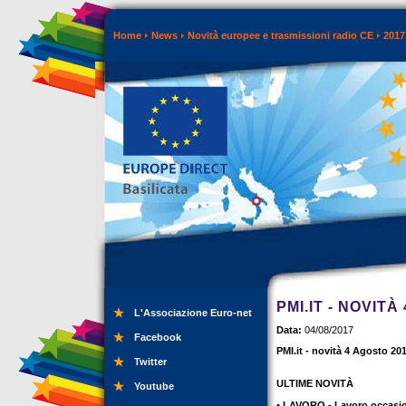
Home
News
Novità europee e trasmissioni radio CE
2017
PMI.IT - NOVITÀ
L'Associazione Euro-net
Data:
04/08/2017
Facebook
PMI.it - novità 4 Agosto 20
Twitter
ULTIME NOVITÀ
Youtube
• LAVORO - Lavoro occasiona