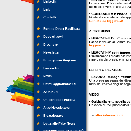
LinkedIn
I chiarimenti INPS sulla piatt
telematico, versamenti attra
Link
• CONTABILITÀ E FISCO - R
Contatti
Guida alla ritenuta fiscale app
Continua a leggere...»
Europe Direct Basilicata
ALTRE NEWS
Dove ci trovi
• MERCATI - Il Ddl Concorre
Passa la fiducia al Senato, in
Brochure
leggere...»
Newsletter
• MERCATI - Prestiti impres
Diminuiscono i prestiti alle 
il mercato dei prestiti è in rip
Buongiorno Regione
Lavoradio
ESPERTO RISPONDE
News
• LAVORO - Assegni familiar
Una breve rassegna dei diversi
Ultimi aggiornamenti
ai fini del calcolo degli assegn
22 minuti
VIDEO
Un libro per l'Europa
• Guida alla lettura della b
Un video di PMI pubblicato il
Altre Newsletters
•
altre informazioni
E-catalogues
Lotta alle Fake News
Politiche annuali e priorità