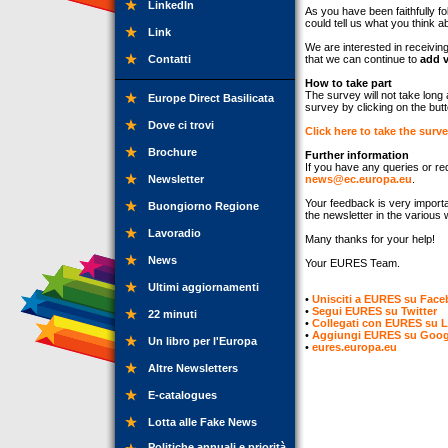
LinkedIn
As you have been faithfully f
could tell us what you think ab
Link
We are interested in receivin
Contatti
that we can continue to
add v
How to take part
The survey will not take long
Europe Direct Basilicata
survey by clicking on the but
Dove ci trovi
Click here to take the surve
Brochure
Further information
If you have any queries or re
Newsletter
news@ec.europa.eu
.
Your feedback is very import
Buongiorno Regione
the newsletter in the various
Lavoradio
Many thanks for your help!
News
Your EURES Team.
Ultimi aggiornamenti
•
Unisciti a EURES su Fac
•
Segui EURES su Twitter
22 minuti
•
Collegati con EURES su L
•
Aggiungi EURES su Goog
Un libro per l'Europa
•
eures.europa.eu
Altre Newsletters
E-catalogues
Lotta alle Fake News
Politiche annuali e priorità