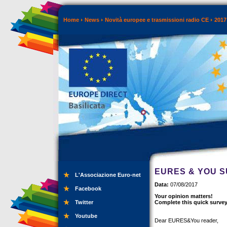
Home
News
Novità europee e trasmissioni radio CE
2017
EURES & YOU S
L'Associazione Euro-net
Data:
07/08/2017
Facebook
Your opinion matters!
Twitter
Complete this quick surve
Youtube
Dear EURES&You reader,