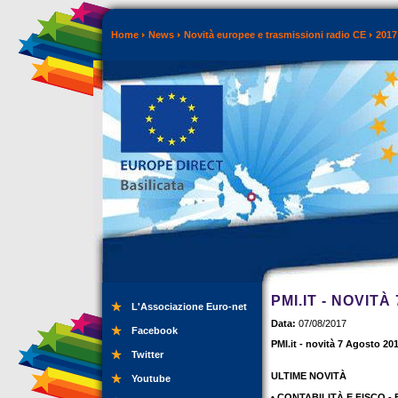
Home
News
Novità europee e trasmissioni radio CE
2017
PMI.IT - NOVITÀ
L'Associazione Euro-net
Data:
07/08/2017
Facebook
PMI.it - novità 7 Agosto 20
Twitter
ULTIME NOVITÀ
Youtube
• CONTABILITÀ E FISCO - Bu