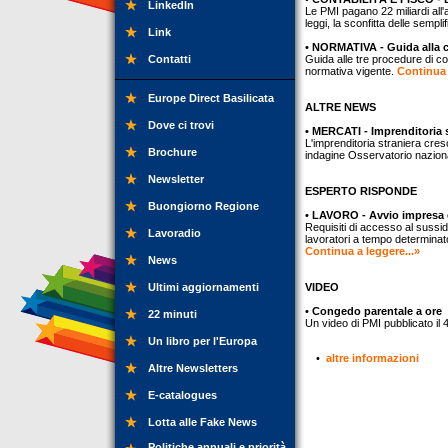
LinkedIn
Le PMI pagano 22 miliardi all'a
leggi, la sconfitta delle semp
Link
• NORMATIVA - Guida alla c
Contatti
Guida alle tre procedure di co
normativa vigente.
Continua 
Europe Direct Basilicata
ALTRE NEWS
Dove ci trovi
• MERCATI - Imprenditoria s
L'imprenditoria straniera cre
Brochure
indagine Osservatorio nazional
Newsletter
ESPERTO RISPONDE
Buongiorno Regione
• LAVORO - Avvio impresa 
Requisiti di accesso al sussid
Lavoradio
lavoratori a tempo determinato
Continua a leggere...»
News
Ultimi aggiornamenti
VIDEO
• Congedo parentale a ore
22 minuti
Un video di PMI pubblicato il
Un libro per l'Europa
•
altre informazioni
Altre Newsletters
E-catalogues
Lotta alle Fake News
Politiche annuali e priorità