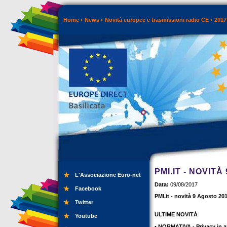
Home
News
Novità europee e trasmissioni radio CE
2017
PMI.IT - NOVITÀ
L'Associazione Euro-net
Data:
09/08/2017
Facebook
PMI.it - novità 9 Agosto 20
Twitter
ULTIME NOVITÀ
Youtube
• NORMATIVA - Privacy in a