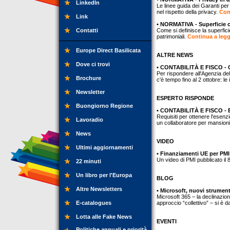
LinkedIn
Le linee guida dei Garanti per 
nel rispetto della privacy.
Cont
Link
• NORMATIVA - Superficie c
Contatti
Come si definisce la superficie
patrimoniali.
Continua a legg
Europe Direct Basilicata
ALTRE NEWS
Dove ci trovi
• CONTABILITÀ E FISCO - Con
Per rispondere all'Agenzia dell
Brochure
c'è tempo fino al 2 ottobre: le
Newsletter
ESPERTO RISPONDE
Buongiorno Regione
• CONTABILITÀ E FISCO - E
Requisiti per ottenere l'esen
Lavoradio
un collaboratore per mansioni
News
VIDEO
Ultimi aggiornamenti
• Finanziamenti UE per PMI
Un video di PMI pubblicato il
22 minuti
Un libro per l'Europa
BLOG
Altre Newsletters
• Microsoft, nuovi strument
Microsoft 365 – la declinazion
E-catalogues
approccio “collettivo” – si è da
Lotta alle Fake News
EVENTI
Politiche annuali e priorità