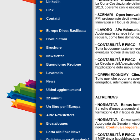
LinkedIn
La Corte Costituzionale definis
2013, coerente con le esigenz
Link
• SCENARI - Open innovatio
Contatti
PMI protagoniste degli investim
Innovation e il focus di Smau 
• LAVORO - APe Volontaria,
Europe Direct Basilicata
Aggiornate le schede informativ
requisiti, come fare domand
Dove ci trovi
• CONTABILITÀ E FISCO - M
Brochure
Tutta la documentazione nece
eventuali ricoveri di invalidi civ
Newsletter
• CONTABILITÀ E FISCO - Aff
La Circolare dell'Agenzia delle
Buongiorno Regione
l'applicazione della nuova no
Lavoradio
• GREEN ECONOMY - Climat
Tutto quel che occorre sapere 
News
energetica, adempimenti di l
Ultimi aggiornamenti
ALTRE NEWS
22 minuti
• NORMATIVA - Bonus forma
Un libro per l'Europa
Il credito d'imposta scende al
formazione 4.0 in legge di Bila
Altre Newsletters
• NORMATIVA - Come cambia
E-catalogues
Approvata dal Senato in via def
novità.
Continua a leggere..
Lotta alle Fake News
• CONTABILITÀ E FISCO - S
Il MEF rinvia la pubblicazione 
Politiche annuali e priorità