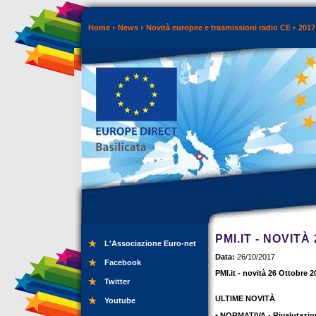
Home
News
Novità europee e trasmissioni radio CE
2017
PMI.IT - NOVIT
L'Associazione Euro-net
Data:
26/10/2017
Facebook
PMI.it - novità 26 Ottobre 2
Twitter
ULTIME NOVITÀ
Youtube
• NORMATIVA - Rivalutazion