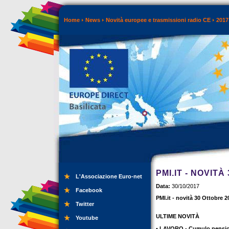
Home
News
Novità europee e trasmissioni radio CE
2017
PMI.IT - NOVIT
L'Associazione Euro-net
Data:
30/10/2017
Facebook
PMI.it - novità 30 Ottobre 2
Twitter
ULTIME NOVITÀ
Youtube
• LAVORO - Cumulo pensio