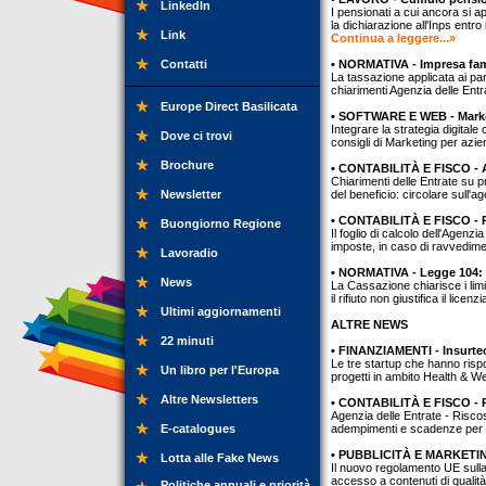
LinkedIn
I pensionati a cui ancora si 
la dichiarazione all'Inps entro 
Link
Continua a leggere...»
Contatti
• NORMATIVA - Impresa famil
La tassazione applicata ai par
chiarimenti Agenzia delle Entr
Europe Direct Basilicata
• SOFTWARE E WEB - Marketi
Integrare la strategia digital
Dove ci trovi
consigli di Marketing per azie
Brochure
• CONTABILITÀ E FISCO - AC
Chiarimenti delle Entrate su p
Newsletter
del beneficio: circolare sull'
• CONTABILITÀ E FISCO - 
Buongiorno Regione
Il foglio di calcolo dell'Agenzi
imposte, in caso di ravvedim
Lavoradio
• NORMATIVA - Legge 104: l
News
La Cassazione chiarisce i lim
il rifiuto non giustifica il lice
Ultimi aggiornamenti
ALTRE NEWS
22 minuti
• FINANZIAMENTI - Insurtec
Le tre startup che hanno risp
Un libro per l'Europa
progetti in ambito Health & W
Altre Newsletters
• CONTABILITÀ E FISCO - 
Agenzia delle Entrate - Riscos
E-catalogues
adempimenti e scadenze per le
• PUBBLICITÀ E MARKETING 
Lotta alle Fake News
Il nuovo regolamento UE sulla P
accesso a contenuti di qualità 
Politiche annuali e priorità