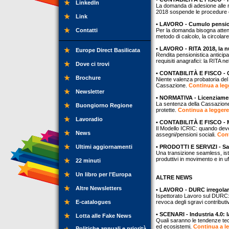
LinkedIn
La domanda di adesione alle ro
2018 sospende le procedure 
Link
• LAVORO - Cumulo pension
Contatti
Per la domanda bisogna attend
metodo di calcolo, la circola
• LAVORO - RITA 2018, la n
Europe Direct Basilicata
Rendita pensionistica anticip
requisiti anagrafici: la RITA n
Dove ci trovi
• CONTABILITÀ E FISCO - 
Brochure
Niente valenza probatoria del
Cassazione.
Continua a legg
Newsletter
• NORMATIVA - Licenziamen
La sentenza della Cassazione 
Buongiorno Regione
protette.
Continua a leggere.
Lavoradio
• CONTABILITÀ E FISCO - M
Il Modello ICRIC: quando deve 
News
assegni/pensioni sociali.
Cont
Ultimi aggiornamenti
• PRODOTTI E SERVIZI - Sa
Una transizione seamless, ist
produttivi in movimento e in uf
22 minuti
Un libro per l'Europa
ALTRE NEWS
Altre Newsletters
• LAVORO - DURC irregolar
Ispettorato Lavoro sul DURC: l
E-catalogues
revoca degli sgravi contributi
• SCENARI - Industria 4.0: l
Lotta alle Fake News
Quali saranno le tendenze tec
ed ecosistemi.
Continua a le
Politiche annuali e priorità