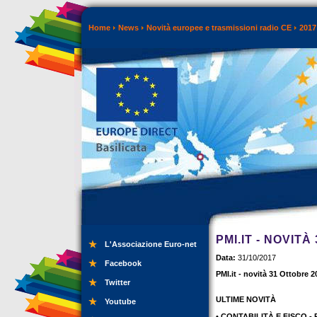
Home
News
Novità europee e trasmissioni radio CE
2017
PMI.IT - NOVIT
L'Associazione Euro-net
Data:
31/10/2017
Facebook
PMI.it - novità 31 Ottobre 2
Twitter
ULTIME NOVITÀ
Youtube
• CONTABILITÀ E FISCO - 