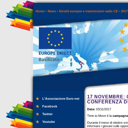
Home
News
Novità europee e trasmissioni radio CE
2017
17 NOVEMBRE: 
L'Associazione Euro-net
CONFERENZA D
Facebook
Data:
03/11/2017
Twitter
Time to Move è la
campagna 
Youtube
Durante il mese di ottobre sono
informare i giovani sulle opport