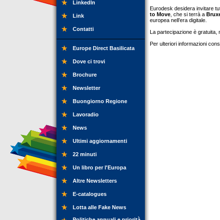
LinkedIn
Eurodesk desidera invitare tutt
to Move
, che si terrà a
Bruxe
Link
europea nell’era digitale.
Contatti
La partecipazione è gratuita, 
Per ulteriori informazioni con
Europe Direct Basilicata
Dove ci trovi
Brochure
Newsletter
Buongiorno Regione
Lavoradio
News
Ultimi aggiornamenti
22 minuti
Un libro per l'Europa
Altre Newsletters
E-catalogues
Lotta alle Fake News
Politiche annuali e priorità