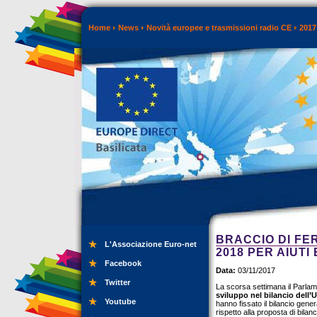
Home
News
Novità europee e trasmissioni radio CE
2017
BRACCIO DI FE
L'Associazione Euro-net
2018 PER AIUT
Facebook
Data:
03/11/2017
Twitter
La scorsa settimana il Parla
sviluppo nel bilancio dell’U
Youtube
hanno fissato il bilancio gene
rispetto alla proposta di bil