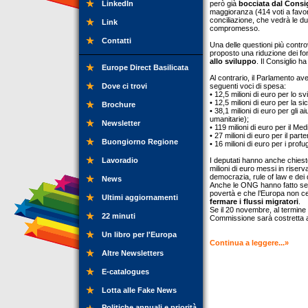
LinkedIn
però già
bocciata dal Consi
maggioranza (414 voti a favore
conciliazione, che vedrà le du
Link
compromesso.
Contatti
Una delle questioni più contr
proposto una riduzione dei fond
allo sviluppo
. Il Consiglio h
Europe Direct Basilicata
Al contrario, il Parlamento av
Dove ci trovi
seguenti voci di spesa:
• 12,5 milioni di euro per lo s
• 12,5 milioni di euro per la s
Brochure
• 38,1 milioni di euro per gli a
umanitarie);
Newsletter
• 119 milioni di euro per il M
• 27 milioni di euro per il par
Buongiorno Regione
• 16 milioni di euro per i pro
Lavoradio
I deputati hanno anche chiesto 
milioni di euro messi in riser
democrazia, rule of law e dei di
News
Anche le ONG hanno fatto sentire
povertà e che l’Europa non ceda
Ultimi aggiornamenti
fermare i flussi migratori
.
Se il 20 novembre, al termine 
22 minuti
Commissione sarà costretta 
Un libro per l'Europa
Continua a leggere...»
Altre Newsletters
E-catalogues
Lotta alle Fake News
Politiche annuali e priorità