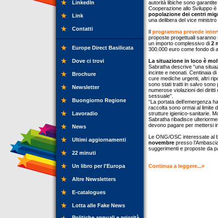
LinkedIn
autorità libiche sono garantite
Cooperazione allo Sviluppo è 
popolazione dei centri migra
Link
una delibera del vice ministro 
Contatti
Il
programma prevede inter
proposte progettuali saranno 
un importo complessivo di
2 
Europe Direct Basilicata
300.000 euro come fondo di a
Dove ci trovi
La situazione in loco è mol
Sabratha descrive “una situaz
incinte e neonati. Centinaia d
Brochure
cure mediche urgenti, altri ripor
sono stati tratti in salvo son
Newsletter
numerose violazioni dei diritt
sessuale”.
Buongiorno Regione
“La portata dell’emergenza ha s
raccolta sono ormai al limite
Lavoradio
strutture igienico-sanitarie. M
Sabratha ribadisce ulteriormen
devono pagare per mettersi in 
News
Le ONG/OSC interessate al ba
Ultimi aggiornamenti
novembre
presso l’Ambasciata
suggerimenti e proposte da pa
22 minuti
Un libro per l'Europa
Continua a leggere...»
Altre Newsletters
E-catalogues
Lotta alle Fake News
Politiche annuali e priorità