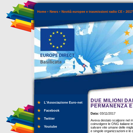
Home
News
Novità europee e trasmissioni radio CE
2017
DUE MILIONI DA
L'Associazione Euro-net
PERMANENZA E 
Facebook
Data:
03/11/2017
Twitter
Aveva destato scalpore nel 
coinvolgere le ONG italiane in 
Youtube
salvare vite umane delle migli
e singole organizzazioni e le di