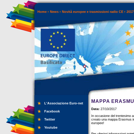
Home
News
Novità europee e trasmissioni radio CE
2017
MAPPA ERASMUS
L'Associazione Euro-net
Data:
27/10/2017
Facebook
In occasione del trentesimo 
Twitter
creato una mappa Erasmus inte
europee!
Youtube
Per ulteriori informazioni pot