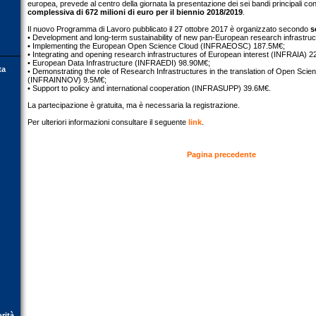
europea, prevede al centro della giornata la presentazione dei sei bandi principali con
complessiva di 672 milioni di euro per il biennio 2018/2019
.
Il nuovo Programma di Lavoro pubblicato il 27 ottobre 2017 è organizzato secondo
s
• Development and long-term sustainability of new pan-European research infrast
• Implementing the European Open Science Cloud (INFRAEOSC) 187.5M€;
• Integrating and opening research infrastructures of European interest (INFRAIA) 
• European Data Infrastructure (INFRAEDI) 98.90M€;
ta
• Demonstrating the role of Research Infrastructures in the translation of Open Scie
(INFRAINNOV) 9.5M€;
• Support to policy and international cooperation (INFRASUPP) 39.6M€.
La partecipazione è gratuita, ma è necessaria la registrazione.
Per ulteriori informazioni consultare il seguente
link
.
Pagina precedente
orità