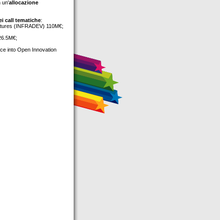
 un'
allocazione
ei call tematiche
:
ructures (INFRADEV) 110M€;
226.5M€;
nce into Open Innovation