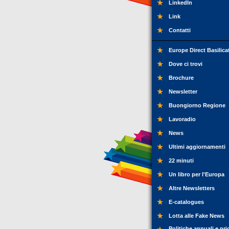
LinkedIn
Link
Contatti
Europe Direct Basilica
Dove ci trovi
Brochure
Newsletter
Buongiorno Regione
Lavoradio
News
Ultimi aggiornamenti
22 minuti
Un libro per l'Europa
Altre Newsletters
E-catalogues
Lotta alle Fake News
Politiche annuali e pri