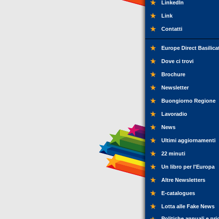
LinkedIn
Link
Contatti
Europe Direct Basilica
Dove ci trovi
Brochure
Newsletter
Buongiorno Regione
Lavoradio
News
Ultimi aggiornamenti
22 minuti
Un libro per l'Europa
Altre Newsletters
E-catalogues
Lotta alle Fake News
Politiche annuali e pri