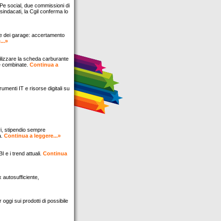
'APe social, due commissioni di
sindacati, la Cgil conferma lo
are dei garage: accertamento
...»
ilizzare la scheda carburante
re combinate.
Continua a
rumenti IT e risorse digitali su
ri, stipendio sempre
a.
Continua a leggere...»
I e i trend attuali.
Continua
x autosufficiente,
oggi sui prodotti di possibile