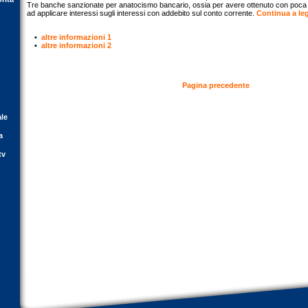
Tre banche sanzionate per anatocismo bancario, ossia per avere ottenuto con poca 
ad applicare interessi sugli interessi con addebito sul conto corrente.
Continua a leg
•
altre informazioni 1
•
altre informazioni 2
Pagina precedente
ale
a
tv