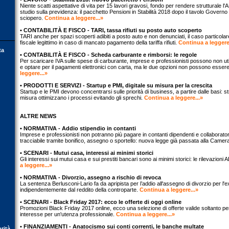
Niente scatti aspettative di vita per 15 lavori gravosi, fondo per rendere strutturale l
studio sulla previdenza: il pacchetto Pensioni in Stabilità 2018 dopo il tavolo Governo 
sciopero.
Continua a leggere...»
• CONTABILITÀ E FISCO - TARI, tassa rifiuti su posto auto scoperto
TARI anche per spazi scoperti adibiti a posto auto e non denunciati, il caso particol
fiscale legittimo in caso di mancato pagamento della tariffa rifiuti.
Continua a leggere
ta
• CONTABILITÀ E FISCO - Scheda carburante e rimborsi: le regole
Per scaricare IVA sulle spese di carburante, imprese e professionisti possono non ut
e optare per il pagamenti elettronici con carta, ma le due opzioni non possono esse
leggere...»
• PRODOTTI E SERVIZI - Startup e PMI, digitale su misura per la crescita
Startup e le PMI devono concentrarsi sulle priorità di business, a partire dalle basi: st
misura ottimizzano i processi evitando gli sprechi.
Continua a leggere...»
ALTRE NEWS
• NORMATIVA - Addio stipendio in contanti
Imprese e professionisti non potranno più pagare in contanti dipendenti e collaborato
tracciabile tramite bonifico, assegno o sportello: nuova legge già passata alla Camer
• SCENARI - Mutui casa, interessi ai minimi storici
Gli interessi sui mutui casa e sui prestiti bancari sono ai minimi storici: le rilevazioni AB
a leggere...»
• NORMATIVA - Divorzio, assegno a rischio di revoca
La sentenza Berlusconi-Lario fa da apripista per l’addio all'assegno di divorzio per l'e
indipendentemente dal reddito della controparte.
Continua a leggere...»
• SCENARI - Black Friday 2017: ecco le offerte di oggi online
Promozioni Black Friday 2017 online, ecco una selezione di offerte valide soltanto per 
interesse per un'utenza professionale.
Continua a leggere...»
• FINANZIAMENTI - Anatocismo sui conti correnti, le banche multate
orità