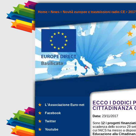
Home
News
Novità europee e trasmissioni radio CE
2017
ECCO I DODICI
L'Associazione Euro-net
CITTADINANZA 
Facebook
Data:
23/11/2017
Twitter
Sono
12 i progetti finanziati
scadenza dello scorso 29 sett
Youtube
cui l’AICS ha messo a disposizi
Educazione alla Cittadinan