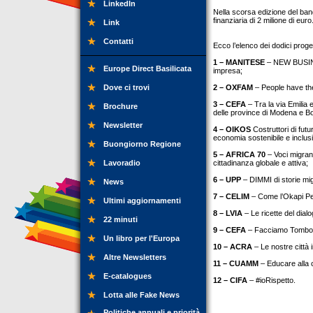
LinkedIn
Nella scorsa edizione del ba
finanziaria di 2 milione di euro
Link
Contatti
Ecco l’elenco dei dodici proget
1 – MANITESE
– NEW BUSINE
Europe Direct Basilicata
impresa;
Dove ci trovi
2 – OXFAM
– People have the
3 – CEFA
– Tra la via Emilia e
Brochure
delle province di Modena e B
Newsletter
4 – OIKOS
Costruttori di futu
economia sostenibile e inclus
Buongiorno Regione
5 – AFRICA 70
– Voci migran
Lavoradio
cittadinanza globale e attiva;
6 – UPP
– DIMMI di storie mig
News
7 – CELIM
– Come l’Okapi Perc
Ultimi aggiornamenti
8 – LVIA
– Le ricette del dialog
22 minuti
9 – CEFA
– Facciamo Tombol
Un libro per l'Europa
10 – ACRA
– Le nostre città i
Altre Newsletters
11 – CUAMM
– Educare alla c
E-catalogues
12 – CIFA
– #ioRispetto.
Lotta alle Fake News
Politiche annuali e priorità