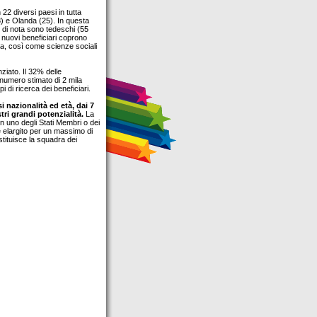
 22 diversi paesi in tutta
) e Olanda (25). In questa
i di nota sono tedeschi (55
ai nuovi beneficiari coprono
ita, così come scienze sociali
ziato. Il 32% delle
umero stimato di 2 mila
i di ricerca dei beneficiari.
i nazionalità ed età, dai 7
tri grandi potenzialità.
La
n uno degli Stati Membri o dei
e elargito per un massimo di
tituisce la squadra dei