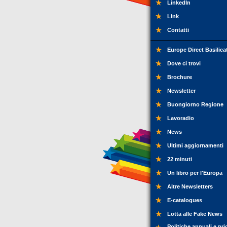
LinkedIn
Link
Contatti
Europe Direct Basilica
Dove ci trovi
Brochure
Newsletter
Buongiorno Regione
Lavoradio
News
Ultimi aggiornamenti
22 minuti
Un libro per l'Europa
Altre Newsletters
E-catalogues
Lotta alle Fake News
Politiche annuali e pri