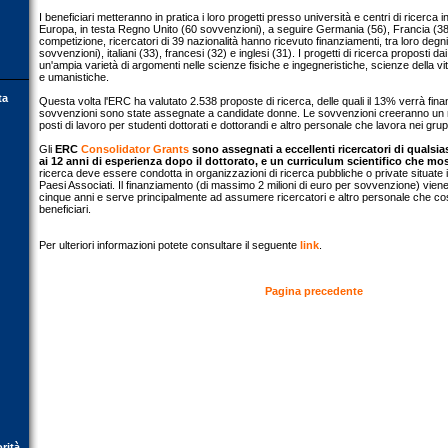
I beneficiari metteranno in pratica i loro progetti presso università e centri di ricerca in
Europa, in testa Regno Unito (60 sovvenzioni), a seguire Germania (56), Francia (38
competizione, ricercatori di 39 nazionalità hanno ricevuto finanziamenti, tra loro degn
sovvenzioni), italiani (33), francesi (32) e inglesi (31). I progetti di ricerca proposti d
un'ampia varietà di argomenti nelle scienze fisiche e ingegneristiche, scienze della v
e umanistiche.
ta
Questa volta l'ERC ha valutato 2.538 proposte di ricerca, delle quali il 13% verrà finan
sovvenzioni sono state assegnate a candidate donne. Le sovvenzioni creeranno un n
posti di lavoro per studenti dottorati e dottorandi e altro personale che lavora nei grupp
Gli
ERC
Consolidator Grants
sono assegnati a eccellenti ricercatori di qualsias
ai 12 anni di esperienza dopo il dottorato, e un curriculum scientifico che mos
ricerca deve essere condotta in organizzazioni di ricerca pubbliche o private situate i
Paesi Associati. Il finanziamento (di massimo 2 milioni di euro per sovvenzione) vien
cinque anni e serve principalmente ad assumere ricercatori e altro personale che cos
beneficiari.
Per ulteriori informazioni potete consultare il seguente
link
.
Pagina precedente
orità