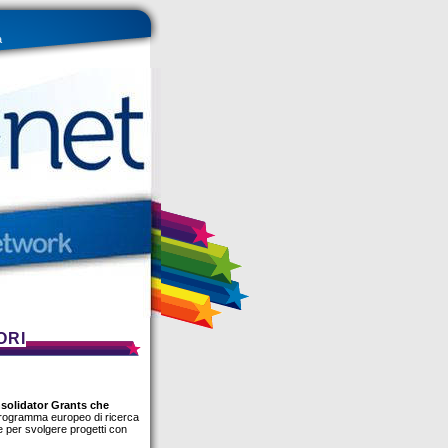
a
ORI
solidator Grants che
 programma europeo di ricerca
e per svolgere progetti con