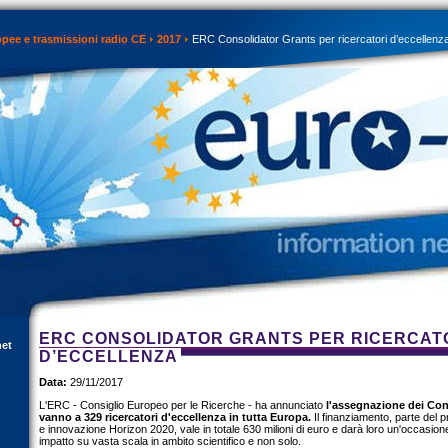
opee e trasmissioni radio CE
2017
ERC Consolidator Grants per ricercatori d’eccellenz
ERC CONSOLIDATOR GRANTS PER RICERCAT
net
D’ECCELLENZA
Data:
29/11/2017
L'ERC - Consiglio Europeo per le Ricerche - ha annunciato
l'assegnazione dei Con
vanno a 329 ricercatori d'eccellenza in tutta Europa.
Il finanziamento, parte del
e innovazione Horizon 2020, vale in totale 630 milioni di euro e darà loro un'occasion
impatto su vasta scala in ambito scientifico e non solo.