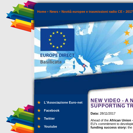
Home
News
Novità europee e trasmissioni radio CE
2017
NEW VIDEO - A
L'Associazione Euro-net
SUPPORTING T
Facebook
Data:
28/11/2017
Twitter
Ahead of the
African Union
EU's commitment to developin
Youtube
funding success story:
the 