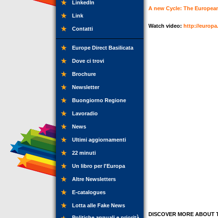
LinkedIn
A new Cycle: The Europea
Link
Watch video:
http://europ
Contatti
Europe Direct Basilicata
Dove ci trovi
Brochure
Newsletter
Buongiorno Regione
Lavoradio
News
Ultimi aggiornamenti
22 minuti
Un libro per l'Europa
Altre Newsletters
E-catalogues
Lotta alle Fake News
DISCOVER MORE ABOUT T
Politiche annuali e priorità