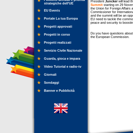
President
Juncker
will lead 
strategiche dell’UE
Summit
starting on 29 Novemb
the Union for Foreign Affairs
EU Events
Commissioner for Internatio
and the summit will be an oppo
Portale La tua Europa
EU need to tackle the common
peace and security to boostin
Progetti approvati
Do you have questions about
Progetti in corso
the European Commission.
Progetti realizzati
Servizio Civile Nazionale
Guarda, gioca e impara
Video Tutorial e radio-tv
Giornali
Sondaggi
Banner e Pubblicità