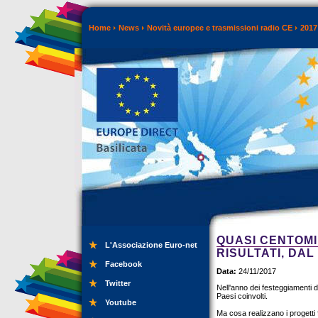
Home
News
Novità europee e trasmissioni radio CE
2017
QUASI CENTOMI
L'Associazione Euro-net
RISULTATI, DAL
Facebook
Data:
24/11/2017
Twitter
Nell'anno dei festeggiamenti d
Paesi coinvolti.
Youtube
Ma cosa realizzano i progetti