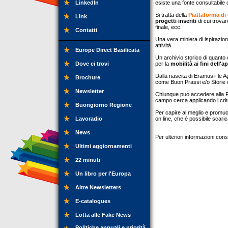
LinkedIn
esiste una fonte consultabile 
Si tratta della
Piattaforma di 
Link
progetti inseriti
di cui trovar
finale, ecc.
Contatti
Una vera miniera di ispirazione
attività.
Europe Direct Basilicata
Un archivio storico di quanto 
Dove ci trovi
per la
mobilità ai fini dell
Dalla nascita di Eramus+ le Ag
Brochure
come Buon Prassi e/o Storie d
Newsletter
Chiunque può accedere alla Pi
campo cerca applicando i crit
Buongiorno Regione
Per capire al meglio e promu
Lavoradio
on line, che è possibile scari
News
Per ulteriori informazioni con
Ultimi aggiornamenti
22 minuti
Un libro per l'Europa
Altre Newsletters
E-catalogues
Lotta alle Fake News
Politiche annuali e priorità