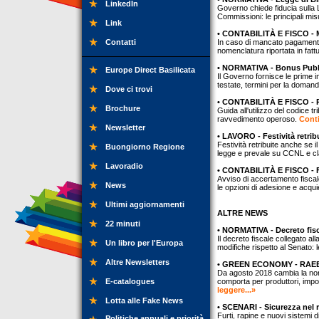
LinkedIn
Governo chiede fiducia sulla L
Commissioni: le principali mi
Link
• CONTABILITÀ E FISCO - M
Contatti
In caso di mancato pagamento 
nomenclatura riportata in fattu
• NORMATIVA - Bonus Pubbl
Europe Direct Basilicata
Il Governo fornisce le prime ind
testate, termini per la doman
Dove ci trovi
• CONTABILITÀ E FISCO - R
Brochure
Guida all'utilizzo del codice 
ravvedimento operoso.
Conti
Newsletter
• LAVORO - Festività retribu
Festività retribuite anche se il 
Buongiorno Regione
legge e prevale su CCNL e cla
Lavoradio
• CONTABILITÀ E FISCO - F
Avviso di accertamento fiscale?
News
le opzioni di adesione e acq
Ultimi aggiornamenti
ALTRE NEWS
22 minuti
• NORMATIVA - Decreto fisc
Il decreto fiscale collegato 
Un libro per l'Europa
modifiche rispetto al Senato: l
Altre Newsletters
• GREEN ECONOMY - RAEE 
Da agosto 2018 cambia la nor
E-catalogues
comporta per produttori, import
leggere...»
Lotta alle Fake News
• SCENARI - Sicurezza nel r
Furti, rapine e nuovi sistemi di
Politiche annuali e priorità