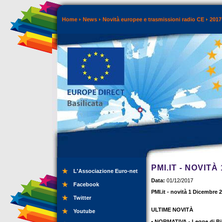
Home
News
Novità europee e trasmissioni radio CE
2017
PMI.IT - NOVITÀ
L'Associazione Euro-net
Data:
01/12/2017
Facebook
PMI.it - novità 1 Dicembre 
Twitter
ULTIME NOVITÀ
Youtube
• NORMATIVA - Legge di Bi