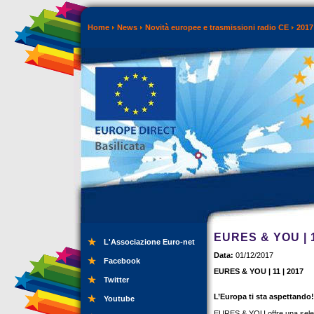
Home
News
Novità europee e trasmissioni radio CE
2017
EURES & YOU | 1
L'Associazione Euro-net
Data:
01/12/2017
Facebook
EURES & YOU | 11 | 2017
Twitter
L’Europa ti sta aspettando!
Youtube
EURES & YOU offre una selezio