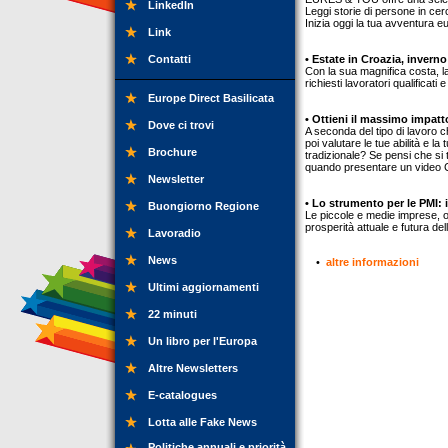
LinkedIn
Leggi storie di persone in cerc
Inizia oggi la tua avventura e
Link
Contatti
• Estate in Croazia, invern
Con la sua magnifica costa, l
richiesti lavoratori qualificat
Europe Direct Basilicata
• Ottieni il massimo impatt
Dove ci trovi
A seconda del tipo di lavoro c
poi valutare le tue abilità e 
Brochure
tradizionale? Se pensi che si t
quando presentare un video C
Newsletter
• Lo strumento per le PMI: 
Buongiorno Regione
Le piccole e medie imprese, o
prosperità attuale e futura de
Lavoradio
News
•
altre informazioni
Ultimi aggiornamenti
22 minuti
Un libro per l'Europa
Altre Newsletters
E-catalogues
Lotta alle Fake News
Politiche annuali e priorità