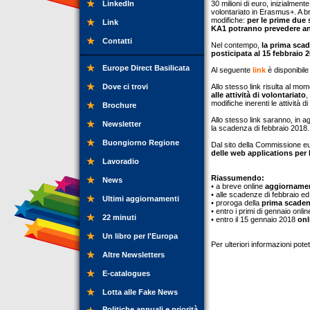
LinkedIn
30 milioni di euro, inizialmente
volontariato in Erasmus+. A 
modifiche:
per le prime due s
Link
KA1 potranno prevedere anc
Contatti
Nel contempo,
la prima sca
posticipata al 15 febbraio 2
Europe Direct Basilicata
Al seguente
link
è disponibile 
Dove ci trovi
Allo stesso link risulta al mo
alle attività di volontariato
,
modifiche inerenti le attività 
Brochure
Allo stesso link saranno, in a
Newsletter
la scadenza di febbraio 2018.
Buongiorno Regione
Dal sito della Commissione e
delle web applications per
Lavoradio
Riassumendo:
News
• a breve online
aggiornamen
• alle scadenze di febbraio ed
Ultimi aggiornamenti
• proroga della
prima scadenz
• entro i primi di gennaio online
22 minuti
• entro il 15 gennaio 2018
onl
Un libro per l'Europa
Per ulteriori informazioni pot
Altre Newsletters
E-catalogues
Lotta alle Fake News
Politiche annuali e priorità