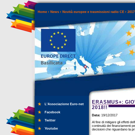
Home
News
Novità europee e trasmissioni radio CE
2017
ERASMUS+: GIO
L'Associazione Euro-net
2018!!
Facebook
Data:
19/12/2017
Twitter
Al fine di mitigare gli effetti
continuità dei finanziamenti 
Youtube
decisioni che riguardano la p