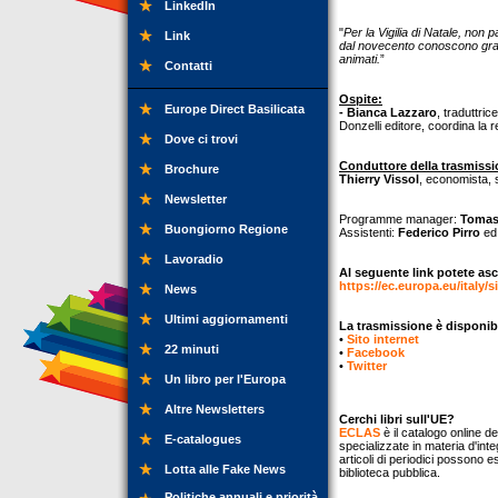
LinkedIn
"
Per la Vigilia di Natale, non 
Link
dal novecento conoscono grand
animati.
”
Contatti
Ospite:
Europe Direct Basilicata
- Bianca Lazzaro
, traduttric
Donzelli editore, coordina la 
Dove ci trovi
Conduttore della trasmissi
Brochure
Thierry Vissol
, economista, s
Newsletter
Programme manager:
Tomas
Buongiorno Regione
Assistenti:
Federico Pirro
e
Lavoradio
Al seguente link potete asc
https://ec.europa.eu/italy/s
News
Ultimi aggiornamenti
La trasmissione è disponib
•
Sito internet
22 minuti
•
Facebook
•
Twitter
Un libro per l'Europa
Altre Newsletters
Cerchi libri sull'UE?
ECLAS
è il catalogo online de
E-catalogues
specializzate in materia d'inte
articoli di periodici possono e
Lotta alle Fake News
biblioteca pubblica.
Politiche annuali e priorità