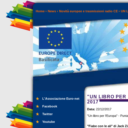
Home
News
Novità europee e trasmissioni radio CE
UN 
"UN LIBRO PER
L'Associazione Euro-net
2017
Facebook
Data:
22/12/2017
Twitter
"Un libro per l'Europa" - Pun
Youtube
"Fiabe con le ali" di Jack Z