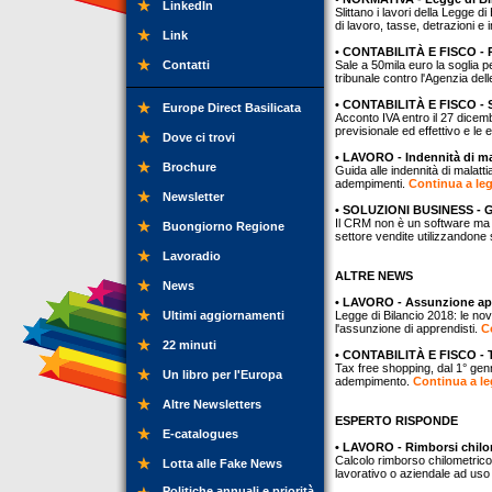
LinkedIn
Slittano i lavori della Legge 
di lavoro, tasse, detrazioni e 
Link
• CONTABILITÀ E FISCO - 
Contatti
Sale a 50mila euro la soglia p
tribunale contro l'Agenzia dell
• CONTABILITÀ E FISCO - S
Europe Direct Basilicata
Acconto IVA entro il 27 dicemb
previsionale ed effettivo e le 
Dove ci trovi
• LAVORO - Indennità di mal
Brochure
Guida alle indennità di malatti
adempimenti.
Continua a leg
Newsletter
• SOLUZIONI BUSINESS - Ges
Il CRM non è un software ma 
Buongiorno Regione
settore vendite utilizzandone 
Lavoradio
ALTRE NEWS
News
• LAVORO - Assunzione app
Ultimi aggiornamenti
Legge di Bilancio 2018: le no
l'assunzione di apprendisti.
C
22 minuti
• CONTABILITÀ E FISCO - Ta
Tax free shopping, dal 1° genna
Un libro per l'Europa
adempimento.
Continua a le
Altre Newsletters
ESPERTO RISPONDE
E-catalogues
• LAVORO - Rimborsi chilom
Calcolo rimborso chilometrico 
Lotta alle Fake News
lavorativo o aziendale ad uso
Politiche annuali e priorità