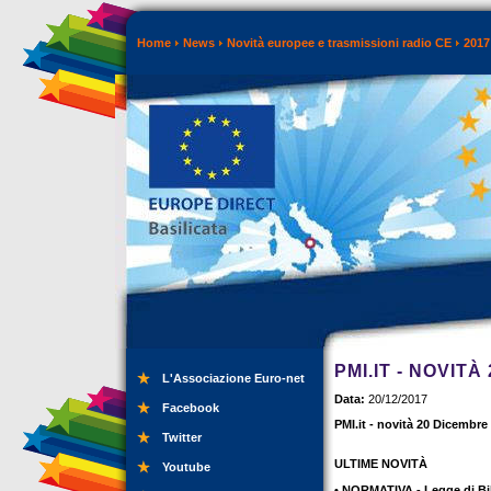
Home
News
Novità europee e trasmissioni radio CE
2017
PMI.IT - NOVITÀ
L'Associazione Euro-net
Data:
20/12/2017
Facebook
PMI.it - novità 20 Dicembre
Twitter
ULTIME NOVITÀ
Youtube
• NORMATIVA - Legge di Bil