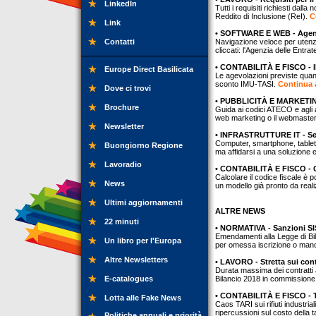
LinkedIn
Tutti i requisiti richiesti dal
Reddito di Inclusione (ReI).
C
Link
• SOFTWARE E WEB - Agenzi
Contatti
Navigazione veloce per utenza
cliccati: l'Agenzia delle Entra
• CONTABILITÀ E FISCO - IMU
Europe Direct Basilicata
Le agevolazioni previste quand
sconto IMU-TASI.
Continua a
Dove ci trovi
• PUBBLICITÀ E MARKETING 
Brochure
Guida ai codici ATECO e agli a
web marketing o il webmaste
Newsletter
• INFRASTRUTTURE IT - Seg
Computer, smartphone, tablet, 
Buongiorno Regione
ma affidarsi a una soluzione e
Lavoradio
• CONTABILITÀ E FISCO - C
Calcolare il codice fiscale è 
News
un modello già pronto da reali
Ultimi aggiornamenti
ALTRE NEWS
22 minuti
• NORMATIVA - Sanzioni SI
Emendamenti alla Legge di Bil
Un libro per l'Europa
per omessa iscrizione o ma
Altre Newsletters
• LAVORO - Stretta sui cont
Durata massima dei contratti a
E-catalogues
Bilancio 2018 in commissione
• CONTABILITÀ E FISCO - TA
Lotta alle Fake News
Caos TARI sui rifiuti industria
ripercussioni sul costo della t
Politiche annuali e priorità