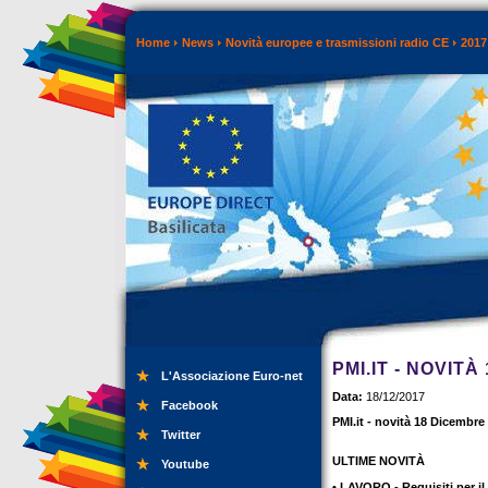
Home
News
Novità europee e trasmissioni radio CE
2017
PMI.IT - NOVITÀ
L'Associazione Euro-net
Data:
18/12/2017
Facebook
PMI.it - novità 18 Dicembre
Twitter
ULTIME NOVITÀ
Youtube
• LAVORO - Requisiti per il