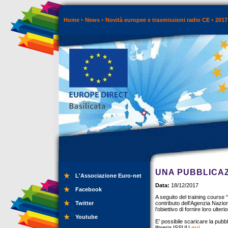
Home
News
Novità europee e trasmissioni radio CE
2017
UNA PUBBLICAZ
L'Associazione Euro-net
Data:
18/12/2017
Facebook
A seguito del training course 
Twitter
contributo dell’Agenzia Nazion
l’obiettivo di fornire loro ulter
Youtube
E’ possibile scaricare la pubb
libreria ISSUU
qui
.