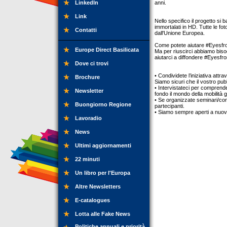
LinkedIn
anni.
Link
Nello specifico il progetto si 
immortalati in HD. Tutte le fo
Contatti
dall'Unione Europea.
Come potete aiutare #EyesfromE
Europe Direct Basilicata
Ma per riuscirci abbiamo bisog
aiutarci a diffondere #Eyesfro
Dove ci trovi
• Condividete l’iniziativa attra
Brochure
Siamo sicuri che il vostro pub
• Intervistateci per comprend
Newsletter
fondo il mondo della mobilità g
• Se organizzate seminari/conf
Buongiorno Regione
partecipanti.
• Siamo sempre aperti a nuovi 
Lavoradio
News
Ultimi aggiornamenti
22 minuti
Un libro per l'Europa
Altre Newsletters
E-catalogues
Lotta alle Fake News
Politiche annuali e priorità