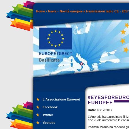
Home
News
Novità europee e trasmissioni radio CE
2017
#EYESFOREUROP
L'Associazione Euro-net
EUROPEE
Facebook
Data:
18/12/2017
Twitter
L'Agenzia ha patrocinato l'ini
che vuole aumentare la cons
Youtube
Positiva Milano ha raccolto gl