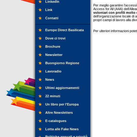
LinkedIn
Per meglio garantire l’accessib
Access for All (A4A) dell’All
Link
volontari con profili molto d
dell’organizzazione locale di 
Contatti
propri campi di lavoro alla di
Europe Direct Basilicata
Per ulteriori informazioni pot
Dove ci trovi
Brochure
Newsletter
Buongiorno Regione
Lavoradio
News
Ultimi aggiornamenti
22 minuti
Un libro per l'Europa
Altre Newsletters
E-catalogues
Lotta alle Fake News
Politiche annuali e priorità