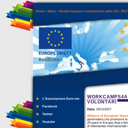
Home
News
Novità europee e trasmissioni radio CE
2017
WORKCAMPS4ALL
L'Associazione Euro-net
VOLONTARI
Facebook
Data:
18/12/2017
Twitter
Alliance of European Volun
governativa che promuove la 
Youtube
28 paesi in Europa, Asia e Am
di Volontariato Internazionale