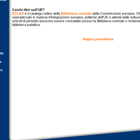
Cerchi libri sull'UE?
ECLAS
è il catalogo online della
Biblioteca centrale
della Commissione europea. Olt
specializzate in materia d'integrazione europea, politiche dell'UE e attività delle istitu
articoli di periodici possono essere consultate presso la Biblioteca centrale o richieste
biblioteca pubblica.
Pagina precedente
ale
a
tv