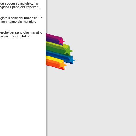
 successo intitolato: “Io
giano il pane dei francesi”.
giare il pane dei francesi”. Lo
gio non hanno più mangiato
ri perché pensano che mangino
si via. Eppure, fatti e