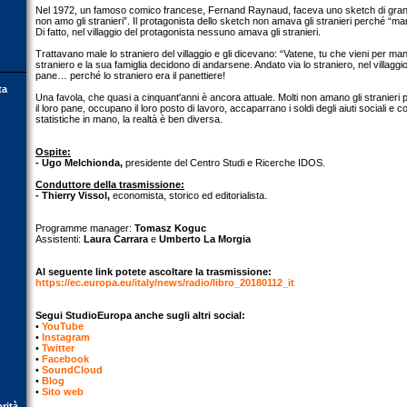
Nel 1972, un famoso comico francese, Fernand Raynaud, faceva uno sketch di grande
non amo gli stranieri”. Il protagonista dello sketch non amava gli stranieri perché “man
Di fatto, nel villaggio del protagonista nessuno amava gli stranieri.
Trattavano male lo straniero del villaggio e gli dicevano: “Vatene, tu che vieni per man
straniero e la sua famiglia decidono di andarsene. Andato via lo straniero, nel villag
pane… perché lo straniero era il panettiere!
ta
Una favola, che quasi a cinquant'anni è ancora attuale. Molti non amano gli stranie
il loro pane, occupano il loro posto di lavoro, accaparrano i soldi degli aiuti sociali e co
statistiche in mano, la realtà è ben diversa.
Ospite:
- Ugo Melchionda,
presidente del Centro Studi e Ricerche IDOS.
Conduttore della trasmissione:
- Thierry Vissol,
economista, storico ed editorialista.
Programme manager:
Tomasz Koguc
Assistenti:
Laura Carrara
e
Umberto La Morgia
Al seguente link potete ascoltare la trasmissione:
https://ec.europa.eu/italy/news/radio/libro_20180112_it
Segui StudioEuropa anche sugli altri social:
•
YouTube
•
Instagram
•
Twitter
•
Facebook
•
SoundCloud
•
Blog
•
Sito web
orità