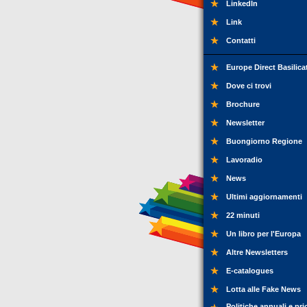
LinkedIn
Link
Contatti
Europe Direct Basilica
Dove ci trovi
Brochure
Newsletter
Buongiorno Regione
Lavoradio
News
Ultimi aggiornamenti
22 minuti
Un libro per l'Europa
Altre Newsletters
E-catalogues
Lotta alle Fake News
Politiche annuali e pri