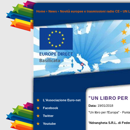
Home
News
Novità europee e trasmissioni radio CE
UN 
"UN LIBRO PER 
L'Associazione Euro-net
Data:
19/01/2018
Facebook
"Un libro per l'Europa" - Pun
Twitter
'Ndrangheta S.R.L. di Fede
Youtube