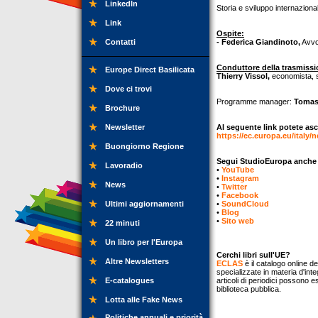
LinkedIn
Storia e sviluppo internazional
Link
Ospite:
Contatti
- Federica Giandinoto,
Avvoc
Conduttore della trasmissi
Europe Direct Basilicata
Thierry Vissol,
economista, st
Dove ci trovi
Programme manager:
Tomas
Brochure
Newsletter
Al seguente link potete asc
https://ec.europa.eu/italy/
Buongiorno Regione
Segui StudioEuropa anche su
Lavoradio
•
YouTube
•
Instagram
News
•
Twitter
•
Facebook
Ultimi aggiornamenti
•
SoundCloud
•
Blog
•
Sito web
22 minuti
Un libro per l'Europa
Cerchi libri sull'UE?
Altre Newsletters
ECLAS
è il catalogo online de
specializzate in materia d'inte
E-catalogues
articoli di periodici possono e
biblioteca pubblica.
Lotta alle Fake News
Politiche annuali e priorità