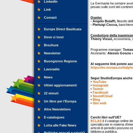
LinkedIn
La Germania ha sempre avuto, n
pesato sulle sorti del contine
Link
Contatti
Ospite:
- Angelo Bolaffi,
filosofo del
- Pierluigi Ciocca,
banchiere 
Europe Direct Basilicata
Conduttore della trasmissi
Dove ci trovi
Thierry Vissol,
economista, st
Brochure
Programme manager:
Tomas
Newsletter
Assistants:
Alessio Gosciu
Buongiorno Regione
Al seguente link potete asc
https://ec.europa.eu/italy/
Lavoradio
News
Segui StudioEuropa anche su
•
YouTube
Ultimi aggiornamenti
•
Instagram
•
Twitter
•
Facebook
22 minuti
•
SoundCloud
•
Blog
Un libro per l'Europa
•
Sito web
Altre Newsletters
E-catalogues
Cerchi libri sull'UE?
ECLAS
è il catalogo online de
specializzate in materia d'inte
Lotta alle Fake News
articoli di periodici possono e
biblioteca pubblica.
Politiche annuali e priorità