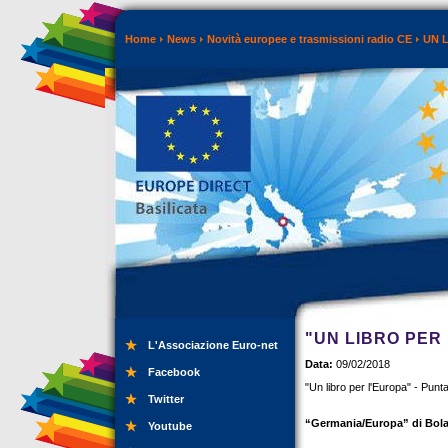
Home
News
Novità europee e trasmissioni radio CE
UN 
"UN LIBRO PER 
L'Associazione Euro-net
Data:
09/02/2018
Facebook
"Un libro per l'Europa" - Punt
Twitter
“Germania/Europa” di Bolaf
Youtube