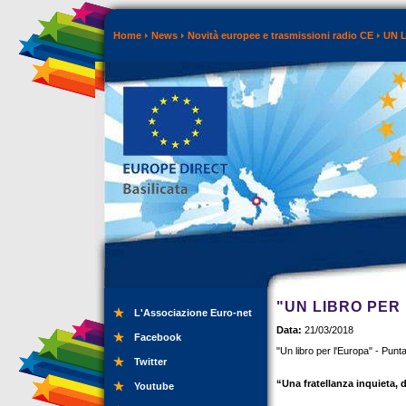
Home
News
Novità europee e trasmissioni radio CE
UN 
"UN LIBRO PER 
L'Associazione Euro-net
Data:
21/03/2018
Facebook
"Un libro per l'Europa" - Pun
Twitter
“Una fratellanza inquieta, 
Youtube