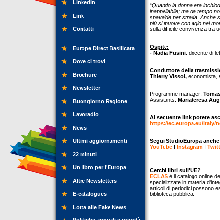
LinkedIn
“
Quando la donna era inchiodat
inappellabile; ma da tempo no
Link
spavalde per strada. Anche se
più si muove con agio nel mo
Contatti
sulla difficile convivenza tra
Ospite:
Europe Direct Basilicata
- Nadia Fusini,
docente di le
Dove ci trovi
Conduttore della trasmissi
Brochure
Thierry Vissol,
economista, st
Newsletter
Programme manager:
Tomas
Assistants:
Mariateresa Aug
Buongiorno Regione
Lavoradio
Al seguente link potete asc
https://ec.europa.eu/italy/
News
Ultimi aggiornamenti
Segui StudioEuropa anche su
YouTube
I
Instagram
I
Twitt
22 minuti
Un libro per l'Europa
Cerchi libri sull'UE?
ECLAS
è il catalogo online de
Altre Newsletters
specializzate in materia d'inte
articoli di periodici possono e
E-catalogues
biblioteca pubblica.
Lotta alle Fake News
Politiche annuali e priorità