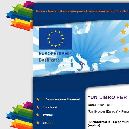
Home
News
Novità europee e trasmissioni radio CE
UN 
"UN LIBRO PER 
L'Associazione Euro-net
Data:
06/04/2018
Facebook
"Un libro per l'Europa" - Punta
Twitter
"Disinformazia - La comuni
Youtube
(replica)