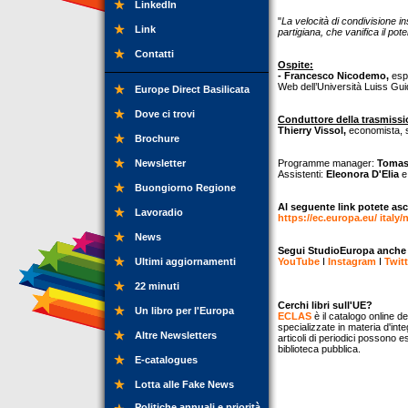
LinkedIn
"
La velocità di condivisione in
Link
partigiana, che vanifica il pot
Contatti
Ospite:
- Francesco Nicodemo,
espe
Web dell’Università Luiss Guid
Europe Direct Basilicata
Dove ci trovi
Conduttore della trasmissi
Thierry Vissol,
economista, st
Brochure
Newsletter
Programme manager:
Tomas
Assistenti:
Eleonora D'Elia
Buongiorno Regione
Al seguente link potete asc
Lavoradio
https://ec.europa.eu/ italy/
News
Segui StudioEuropa anche su
Ultimi aggiornamenti
YouTube
I
Instagram
I
Twitt
22 minuti
Cerchi libri sull'UE?
Un libro per l'Europa
ECLAS
è il catalogo online de
specializzate in materia d'inte
Altre Newsletters
articoli di periodici possono e
biblioteca pubblica.
E-catalogues
Lotta alle Fake News
Politiche annuali e priorità