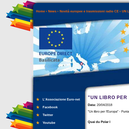
Home
News
Novità europee e trasmissioni radio CE
UN 
"UN LIBRO PER 
L'Associazione Euro-net
Data:
20/04/2018
Facebook
"Un libro per l'Europa" - Punt
Twitter
Quai du Polar I
Youtube