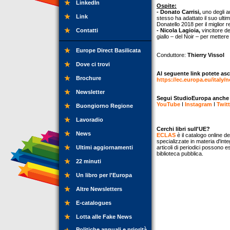
LinkedIn
Ospite:
- Donato Carrisi,
uno degli au
Link
stesso ha adattato il suo ulti
Donatello 2018 per il miglior r
Contatti
- Nicola Lagioia,
vincitore de
giallo – del Noir – per mette
Europe Direct Basilicata
Conduttore:
Thierry Vissol
Dove ci trovi
Al seguente link potete asc
Brochure
https://ec.europa.eu/italy/
Newsletter
Segui StudioEuropa anche su
YouTube
I
Instagram
I
Twitt
Buongiorno Regione
Lavoradio
Cerchi libri sull'UE?
News
ECLAS
è il catalogo online de
specializzate in materia d'inte
Ultimi aggiornamenti
articoli di periodici possono e
biblioteca pubblica.
22 minuti
Un libro per l'Europa
Altre Newsletters
E-catalogues
Lotta alle Fake News
Politiche annuali e priorità