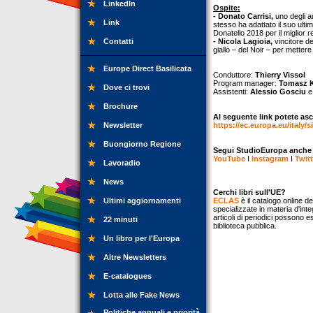
LinkedIn
Ospite:
- Donato Carrisi,
uno degli au
Link
stesso ha adattato il suo ulti
Donatello 2018 per il miglior r
Contatti
- Nicola Lagioia,
vincitore de
giallo – del Noir – per mette
Europe Direct Basilicata
Conduttore:
Thierry Vissol
Program manager:
Tomasz 
Dove ci trovi
Assistenti:
Alessio Gosciu
Brochure
Al seguente link potete asc
Newsletter
https://ec.europa.eu/italy/s
Buongiorno Regione
Segui StudioEuropa anche su
YouTube
I
Instagram
I
Twitt
Lavoradio
News
Cerchi libri sull'UE?
Ultimi aggiornamenti
ECLAS
è il catalogo online de
specializzate in materia d'inte
articoli di periodici possono e
22 minuti
biblioteca pubblica.
Un libro per l'Europa
Altre Newsletters
E-catalogues
Lotta alle Fake News
Politiche annuali e priorità