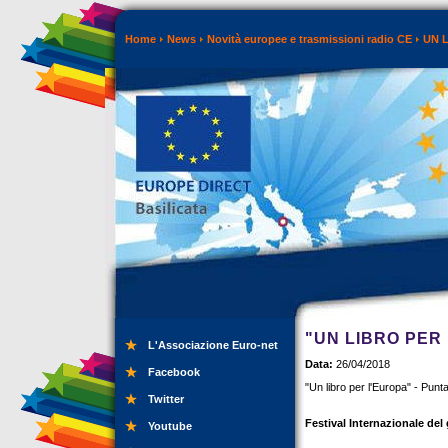
Home
News
Novità europee e trasmissioni radio CE
UN 
"UN LIBRO PER 
L'Associazione Euro-net
Data:
26/04/2018
Facebook
"Un libro per l'Europa" - Punt
Twitter
Festival Internazionale del 
Youtube