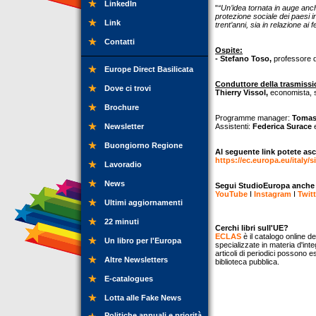
LinkedIn
"
“Un’idea tornata in auge anch
protezione sociale dei paesi in
Link
trent’anni, sia in relazione ai
Contatti
Ospite:
- Stefano Toso,
professore di
Europe Direct Basilicata
Conduttore della trasmissi
Dove ci trovi
Thierry Vissol,
economista, st
Brochure
Programme manager:
Tomas
Newsletter
Assistenti:
Federica Surace
Buongiorno Regione
Al seguente link potete asc
https://ec.europa.eu/italy/s
Lavoradio
News
Segui StudioEuropa anche su
YouTube
I
Instagram
I
Twitt
Ultimi aggiornamenti
22 minuti
Cerchi libri sull'UE?
ECLAS
è il catalogo online de
Un libro per l'Europa
specializzate in materia d'inte
articoli di periodici possono e
Altre Newsletters
biblioteca pubblica.
E-catalogues
Lotta alle Fake News
Politiche annuali e priorità