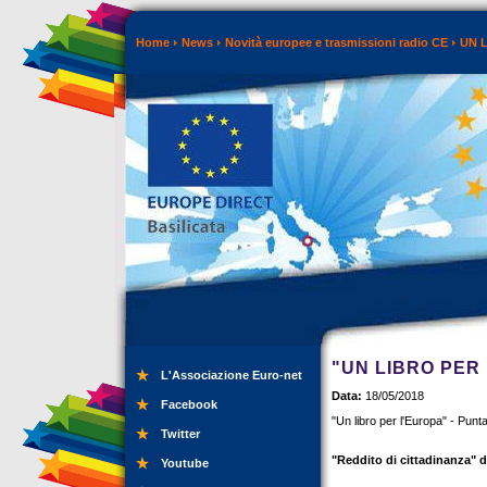
Home
News
Novità europee e trasmissioni radio CE
UN 
"UN LIBRO PER 
L'Associazione Euro-net
Data:
18/05/2018
Facebook
"Un libro per l'Europa" - Pun
Twitter
"Reddito di cittadinanza" d
Youtube