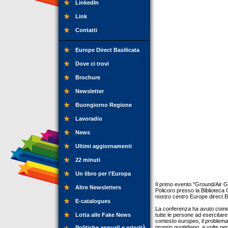
LinkedIn
Link
Contatti
Europe Direct Basilicata
Dove ci trovi
Brochure
Newsletter
Buongiorno Regione
Lavoradio
News
Ultimi aggiornamenti
22 minuti
Un libro per l'Europa
Il primo evento "Ground/Air G
Altre Newsletters
Policoro presso la Biblioteca 
nostro centro Europe direct Ba
E-catalogues
La conferenza ha avuto come t
Lotta alle Fake News
tutte le persone ad esercitar
contesto europeo, il problema 
proprio quotidiano, a volte p
Politiche annuali e priorità