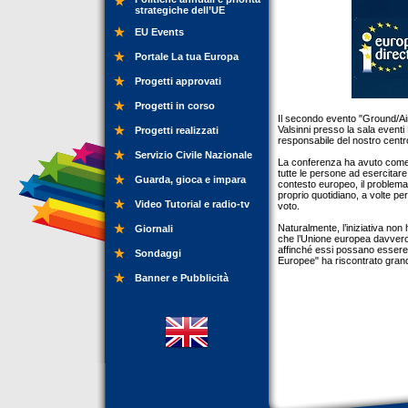
strategiche dell’UE
EU Events
Portale La tua Europa
Progetti approvati
Progetti in corso
Il secondo evento "Ground/Air
Valsinni presso la sala eventi
Progetti realizzati
responsabile del nostro centro
Servizio Civile Nazionale
La conferenza ha avuto come t
tutte le persone ad esercitar
Guarda, gioca e impara
contesto europeo, il problema 
proprio quotidiano, a volte p
Video Tutorial e radio-tv
voto.
Naturalmente, l’iniziativa non 
Giornali
che l’Unione europea davvero r
affinché essi possano essere m
Sondaggi
Europee" ha riscontrato grande
Banner e Pubblicità