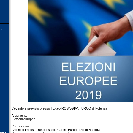
ta
L'evento è previsto presso il Liceo ROSA GIANTURCO di Potenza
Argomento
Elezioni europee
Partecipano:
Antonino Imbesi – responsabile Centro Europe Direct Basilicata
orità