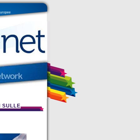
 europee
I SULLE