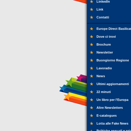
LinkedIn
Link
Contatti
Europe Direct Basilica
Dove ci trovi
Brochure
Newsletter
Buongiorno Regione
Lavoradio
News
Ultimi aggiornamenti
22 minuti
Un libro per l'Europa
Altre Newsletters
E-catalogues
Lotta alle Fake News
Politiche annuali e pri