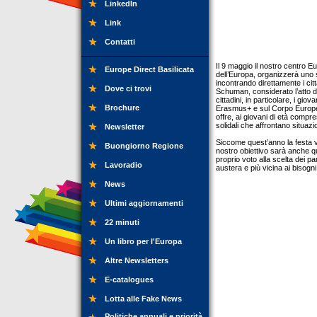
LinkedIn
Link
Contatti
Il 9 maggio il nostro centro E
Europe Direct Basilicata
dell’Europa, organizzerà uno 
incontrando direttamente i ci
Dove ci trovi
Schuman, considerato l’atto d
cittadini, in particolare, i gi
Brochure
Erasmus+ e sul Corpo Europeo 
offre, ai giovani di età compr
solidali che affrontano situazion
Newsletter
Siccome quest’anno la festa ve
Buongiorno Regione
nostro obiettivo sarà anche q
proprio voto alla scelta dei p
Lavoradio
austera e più vicina ai bisogni
News
Ultimi aggiornamenti
22 minuti
Un libro per l'Europa
Altre Newsletters
E-catalogues
Lotta alle Fake News
Politiche annuali e priorità