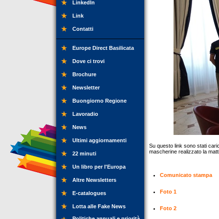
LinkedIn
Link
Contatti
Europe Direct Basilicata
Dove ci trovi
Brochure
Newsletter
Buongiorno Regione
Lavoradio
News
Ultimi aggiornamenti
Su questo link sono stati cari
mascherine realizzato la matt
22 minuti
Un libro per l'Europa
Comunicato stampa
Altre Newsletters
Foto 1
E-catalogues
Lotta alle Fake News
Foto 2
Politiche annuali e priorità