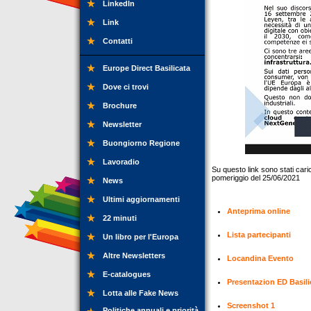
LinkedIn
Link
Contatti
Europe Direct Basilicata
Dove ci trovi
Brochure
Newsletter
Buongiorno Regione
Lavoradio
Su questo link sono stati caric
pomeriggio del 25/06/2021
News
Ultimi aggiornamenti
Anteprima online
22 minuti
Lista partecipanti
Un libro per l'Europa
Altre Newsletters
Locandina Evento
E-catalogues
Presentazion ED Basili
Lotta alle Fake News
Screenshot 1
Politiche annuali e priorità