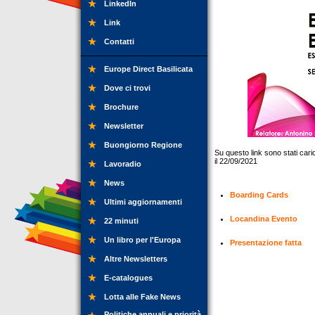
LinkedIn
Link
Contatti
Europe Direct Basilicata
Dove ci trovi
Brochure
Newsletter
Buongiorno Regione
Su questo link sono stati caric
il 22/09/2021
Lavoradio
News
Boarding Cards
Ultimi aggiornamenti
Locandina Evento
22 minuti
Un libro per l'Europa
Presentazione fatta
Altre Newsletters
E-catalogues
Lotta alle Fake News
Politiche annuali e priorità