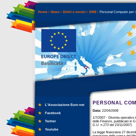
Home
News
Diritti e servizi
2008
Personal Computer per i
PERSONAL COMP
L'Associazione Euro-net
Data:
22/04/2008
Facebook
1/7/2007 - Diventa operativo
Twitter
delle Finanze, pubblicato in 
G.U. n.273 del 23/11/2007)
Youtube
La legge finanziaria 27 dicemb
previsione della spesa del Min