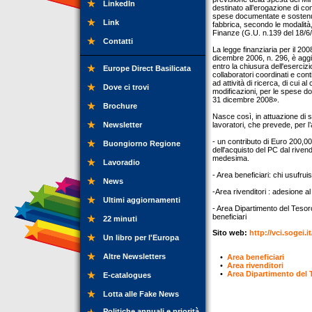
LinkedIn
destinato all’erogazione di cont
spese documentate e sostenut
Link
fabbrica, secondo le modalità, l
Finanze (G.U. n.139 del 18/6
Contatti
La legge finanziaria per il 20
dicembre 2006, n. 296, è aggiu
entro la chiusura dell'eserciz
Europe Direct Basilicata
collaboratori coordinati e conti
ad attività di ricerca, di cui
Dove ci trovi
modificazioni, per le spese do
31 dicembre 2008».
Brochure
Nasce così, in attuazione di 
Newsletter
lavoratori, che prevede, per l
- un contributo di Euro 200,00 
Buongiorno Regione
dell'acquisto del PC dal rivend
medesima.
Lavoradio
- Area beneficiari: chi usufru
News
-Area rivenditori : adesione a
Ultimi aggiornamenti
- Area Dipartimento del Tesoro
beneficiari
22 minuti
Sito web:
http://vci.sogei.
Un libro per l'Europa
Altre Newsletters
•
Area beneficiari
•
Area rivenditori
•
Area Dipartimento del 
E-catalogues
Lotta alle Fake News
Politiche annuali e priorità