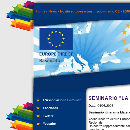
Home
News
Novità europee e trasmissioni radio CE
2008
SEMINARIO “LA 
L'Associazione Euro-net
Data:
04/05/2008
Facebook
Seminario itinerante Mater
Twitter
Anche il nostro centro Europe 
Regionale.
Youtube
Un nostro rappresentante sarà i
maggio p.v.