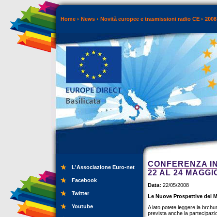
Home
News
Novità europee e trasmissioni radio CE
2008
CONFERENZA I
L'Associazione Euro-net
22 AL 24 MAGGI
Facebook
Data:
22/05/2008
Twitter
Le Nuove Prospettive del M
Youtube
A lato potete leggere la brchu
prevista anche la partecipazi