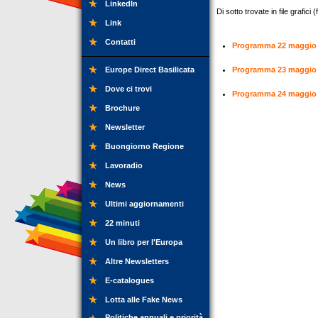
LinkedIn
Di sotto trovate in file grafici
Link
Contatti
Programma 22 maggio
Europe Direct Basilicata
Programma 23 maggio
Dove ci trovi
Programma 24 maggio
Brochure
Newsletter
Buongiorno Regione
Lavoradio
News
Ultimi aggiornamenti
22 minuti
Un libro per l'Europa
Altre Newsletters
E-catalogues
Lotta alle Fake News
Politiche annuali e priorità